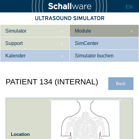
EN
Simulator
Module
Support
Beschreibung
SimCenter
Kalender
Innere Medizin
Wer wir sind
Simulator buchen
Kardiologie
Kontakt
Kurse
PATIENT 134 (INTERNAL)
Geburtshilfe / Gyn
Downloads
Referenzen
Back
Referenzen
Tutorial App
Product Sheet
Konfigurieren
Location