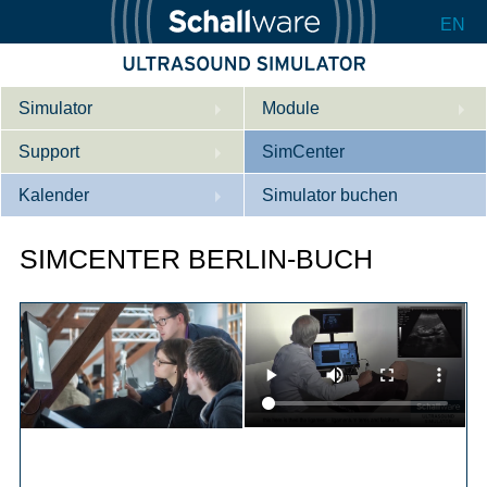
EN
Simulator
Module
Support
Beschreibung
SimCenter
Kalender
Innere Medizin
Wer wir sind
Simulator buchen
Kardiologie
Kontakt
Kurse
SIMCENTER BERLIN-BUCH
Geburtshilfe / Gyn
Downloads
Referenzen
Referenzen
Tutorial App
Product Sheet
Konfigurieren