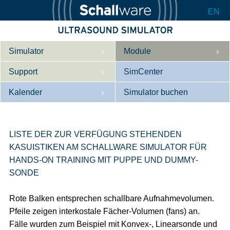
EN
Simulator
Module
Support
Beschreibung
SimCenter
Kalender
Innere Medizin
Wer wir sind
Simulator buchen
Kardiologie
Kontakt
Kurse
Geburtshilfe / Gyn
Downloads
Referenzen
LISTE DER ZUR VERFÜGUNG STEHENDEN
KASUISTIKEN AM SCHALLWARE SIMULATOR FÜR
Referenzen
Tutorial App
HANDS-ON TRAINING MIT PUPPE UND DUMMY-
SONDE
Product Sheet
Konfigurieren
Rote Balken entsprechen schallbare Aufnahmevolumen.
Pfeile zeigen interkostale Fächer-Volumen (fans) an.
Fälle wurden zum Beispiel mit Konvex-, Linearsonde und