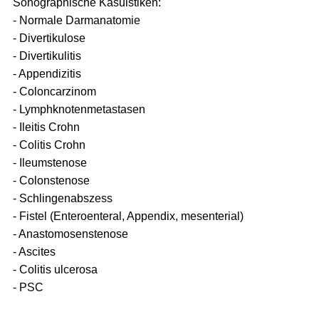
Sonographische Kasuistiken:
- Normale Darmanatomie
- Divertikulose
- Divertikulitis
- Appendizitis
- Coloncarzinom
- Lymphknotenmetastasen
- Ileitis Crohn
- Colitis Crohn
- Ileumstenose
- Colonstenose
- Schlingenabszess
- Fistel (Enteroenteral, Appendix, mesenterial)
- Anastomosenstenose
- Ascites
- Colitis ulcerosa
- PSC