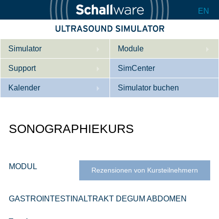
EN
Simulator
Module
Support
Beschreibung
SimCenter
Kalender
Innere Medizin
Wer wir sind
Simulator buchen
Kardiologie
Kontakt
Kurse
SONOGRAPHIEKURS
Geburtshilfe / Gyn
Downloads
Referenzen
Referenzen
Tutorial App
Product Sheet
MODUL
Rezensionen von Kursteilnehmern
Konfigurieren
GASTROINTESTINALTRAKT DEGUM ABDOMEN