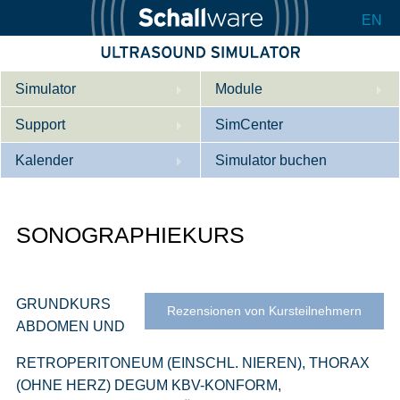
EN
Simulator
Module
Support
Beschreibung
SimCenter
Kalender
Innere Medizin
Wer wir sind
Simulator buchen
Kardiologie
Kontakt
Kurse
SONOGRAPHIEKURS
Geburtshilfe / Gyn
Downloads
Referenzen
Referenzen
Tutorial App
Product Sheet
GRUNDKURS
Rezensionen von Kursteilnehmern
ABDOMEN UND
Konfigurieren
RETROPERITONEUM (EINSCHL. NIEREN), THORAX
(OHNE HERZ) DEGUM KBV-KONFORM,