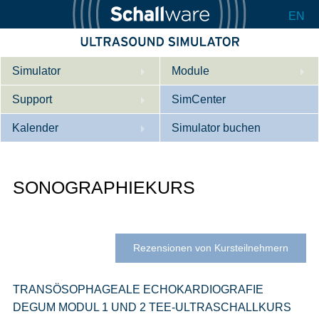
EN
Simulator
Module
Support
Beschreibung
SimCenter
Kalender
Innere Medizin
Wer wir sind
Simulator buchen
Kardiologie
Kontakt
Kurse
SONOGRAPHIEKURS
Geburtshilfe / Gyn
Downloads
Referenzen
Referenzen
Tutorial App
Product Sheet
Rezensionen von Kursteilnehmern
Konfigurieren
TRANSÖSOPHAGEALE ECHOKARDIOGRAFIE
DEGUM MODUL 1 UND 2 TEE-ULTRASCHALLKURS