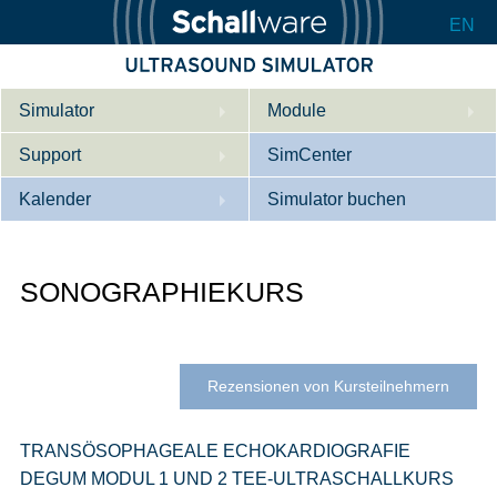
EN
Simulator
Module
Support
Beschreibung
SimCenter
Kalender
Innere Medizin
Wer wir sind
Simulator buchen
Kardiologie
Kontakt
Kurse
SONOGRAPHIEKURS
Geburtshilfe / Gyn
Downloads
Referenzen
Referenzen
Tutorial App
Product Sheet
Rezensionen von Kursteilnehmern
Konfigurieren
TRANSÖSOPHAGEALE ECHOKARDIOGRAFIE
DEGUM MODUL 1 UND 2 TEE-ULTRASCHALLKURS